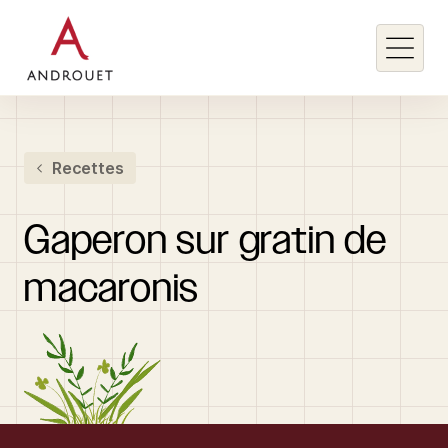
Rechercher un mot clé
Recettes
Rechercher
Gaperon
sur
gratin
de
macaronis