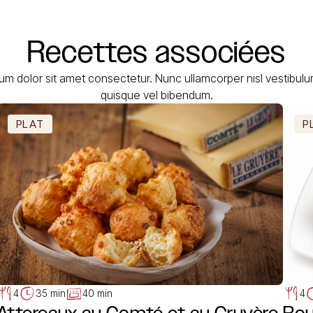
Recettes
associées
um dolor sit amet consectetur. Nunc ullamcorper nisl vestibul
quisque vel bibendum.
PLAT
P
4
35 min
40 min
4