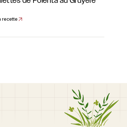
lettes de Polenta au Gruyère
a recette