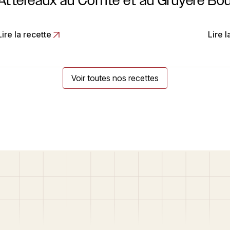
Attereaux au Comté et au Gruyère
Bou
Lire la recette
Lire l
Voir toutes nos recettes