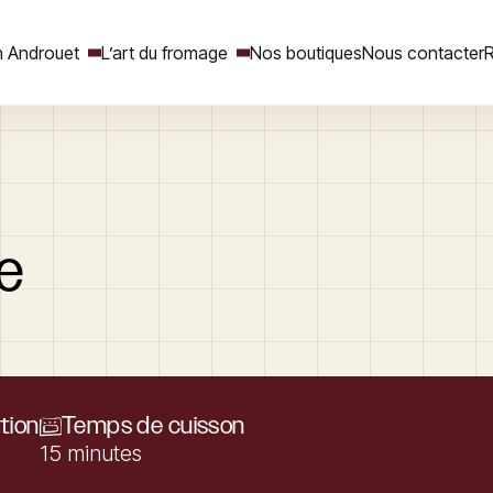
 Androuet
L’art du fromage
Nos boutiques
Nous contacter
R
Rechercher
e
tion
Temps de cuisson
15 minutes