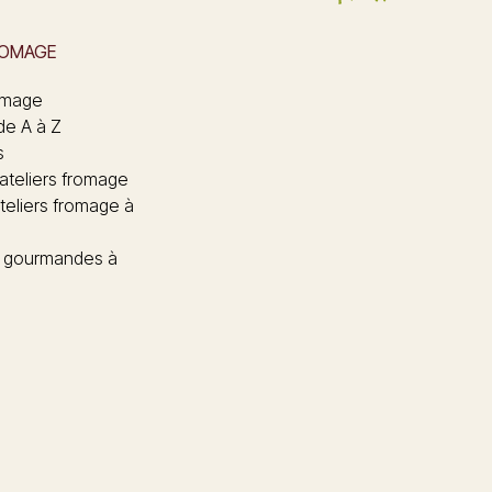
ROMAGE
omage
de A à Z
s
 ateliers fromage
teliers fromage à
 gourmandes à