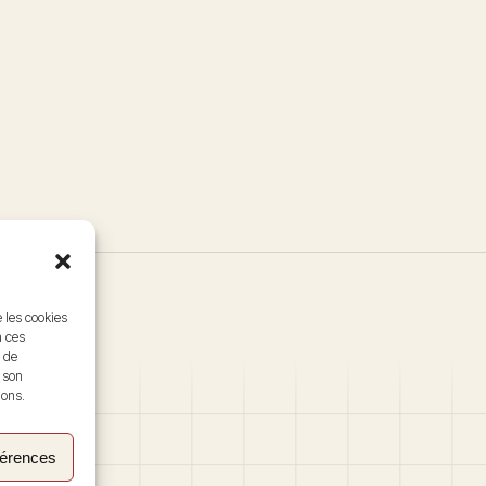
e les cookies
à ces
 de
r son
ions.
férences