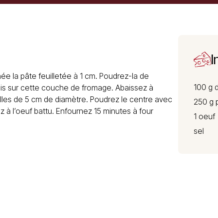
I
née la pâte feuilletée à 1 cm. Poudrez-la de
100 g 
rois sur cette couche de fromage. Abaissez à
es de 5 cm de diamètre. Poudrez le centre avec
250 g p
 à l’oeuf battu. Enfournez 15 minutes à four
1 oeuf
sel