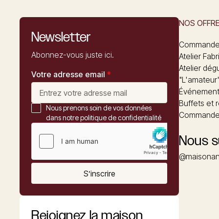
NOS OFFR
Newsletter
Commandez
Abonnez-vous juste ici.
Atelier Fabr
Atelier dég
Votre adresse email
*
"L'amateur
Événements
Buffets et 
Nous prenons soin de vos données
Commander
dans notre politique de confidentialité
Nous s
@maisonan
S’inscrire
Rejoignez la maison