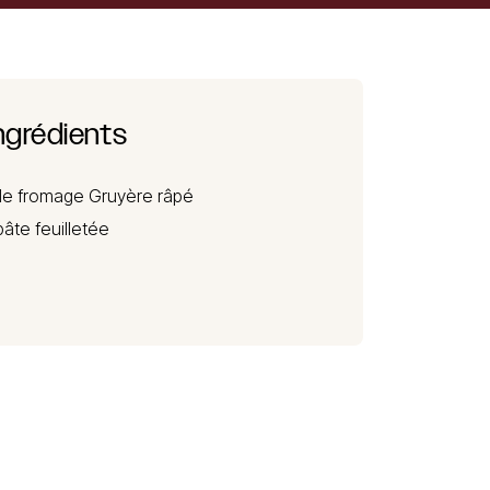
ngrédients
de
fromage Gruyère
râpé
âte feuilletée