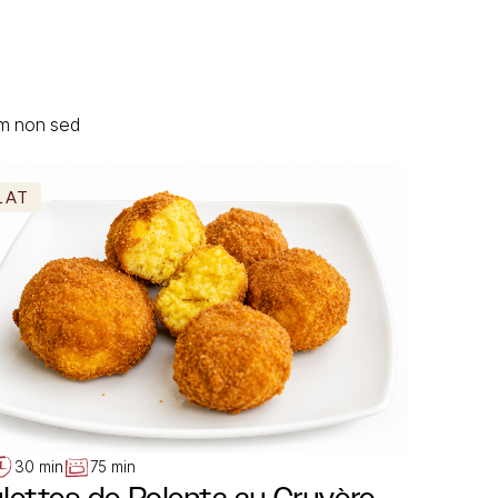
um non sed
LAT
30 min
75 min