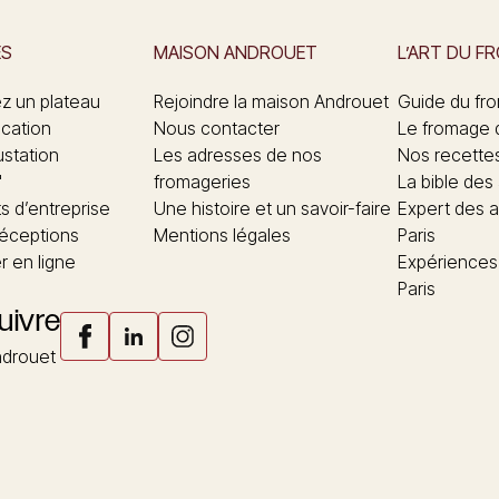
ES
MAISON ANDROUET
L’ART DU F
 un plateau
Rejoindre la maison Androuet
Guide du fr
ication
Nous contacter
Le fromage 
ustation
Les adresses de nos
Nos recette
"
fromageries
La bible des
 d’entreprise
Une histoire et un savoir-faire
Expert des a
réceptions
Mentions légales
Paris
 en ligne
Expériences
Paris
uivre
drouet