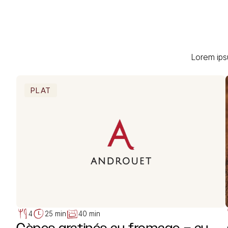
Lorem ips
PLAT
4
25 min
40 min