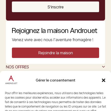
S’inscrire
Rejoignez la maison Androuet
Venez vivre avec nous l'aventure fromagère !
Rejoindre la maison
NOS OFFRES
MAISON ANDROUET
L’ART DU FROMAGE
Gérer le consentement
Nous suivre
@maisonandrouet
Pour offrir les meilleures expériences, nous utilisons des technologies telles
que les cookies pour stocker et/ou accéder aux informations des appareils. Le
fait de consentir à ces technologies nous permettra de traiter des données
telles que le comportement de navigation ou les ID uniques sur ce site. Le fait
Copyright © 2026 Androuet
de ne pas consentir ou de retirer son consentement peut avoir un effet