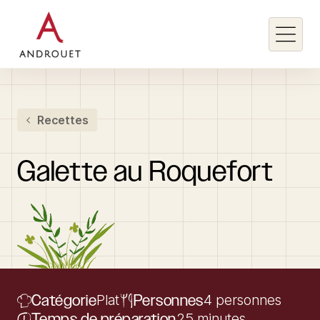
Rechercher un mot clé
Recettes
Rechercher
Galette
au
Roquefort
Catégorie
Plat
Personnes
4 personnes
Temps de préparation
25 minutes