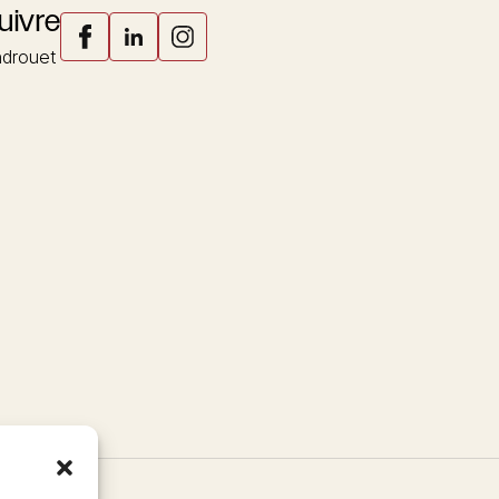
uivre
drouet