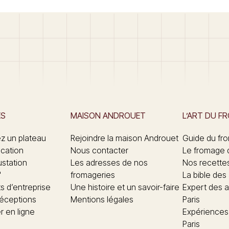
ES
MAISON ANDROUET
L’ART DU F
 un plateau
Rejoindre la maison Androuet
Guide du fr
ication
Nous contacter
Le fromage 
ustation
Les adresses de nos
Nos recette
"
fromageries
La bible des
 d’entreprise
Une histoire et un savoir-faire
Expert des a
réceptions
Mentions légales
Paris
 en ligne
Expériences
Paris