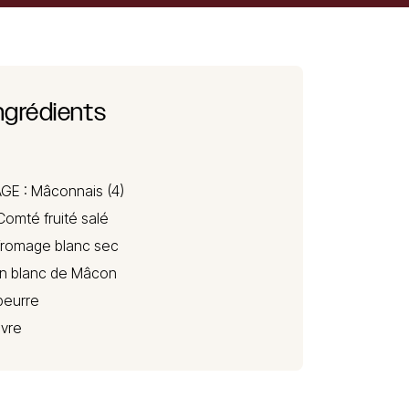
ngrédients
GE :
Mâconnais
(4)
Comté
fruité salé
fromage blanc sec
vin blanc de Mâcon
beurre
ivre