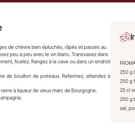
e
I
ages de chèvre bien épluchés, râpés et passés au
rrosez peu à peu avec le vin blanc. Transvasez dans
ment, ficelez. Rangez à la cave ou dans un endroit
FROMA
250 g
erre de bouillon de poireaux. Refermez, attendez à
250 g 
25 cl 
verre à liqueur de vieux marc de Bourgogne.
 campagne.
250 g 
sel, po