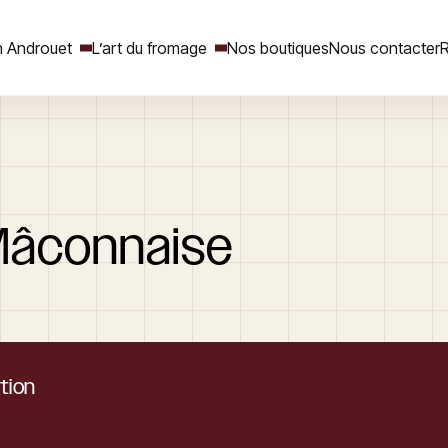
 Androuet
L’art du fromage
Nos boutiques
Nous contacter
R
Rechercher
âconnaise
tion