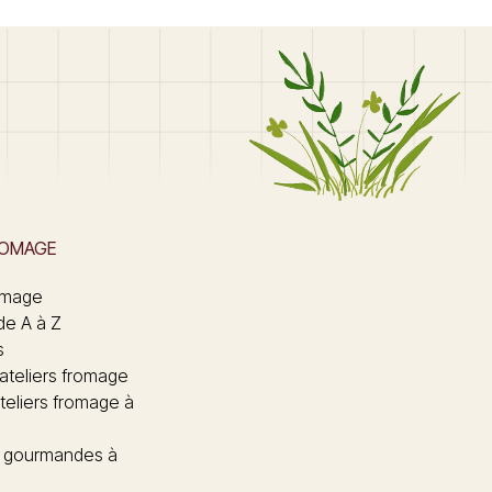
ROMAGE
omage
de A à Z
s
 ateliers fromage
teliers fromage à
 gourmandes à