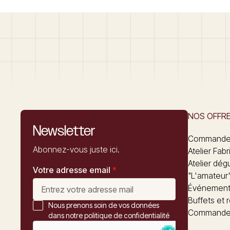
NOS OFFR
Newsletter
Commandez
Abonnez-vous juste ici.
Atelier Fabr
Atelier dég
Votre adresse email
*
"L'amateur
Événements
Buffets et 
Nous prenons soin de vos données
Commander
dans notre politique de confidentialité