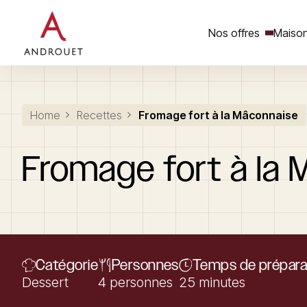
Nos offres
Maison
Rechercher un mot clé
Home
Recettes
Fromage fort à la Mâconnaise
Fromage
fort
à
la
M
Catégorie
Personnes
Temps de prépara
Dessert
4 personnes
25 minutes