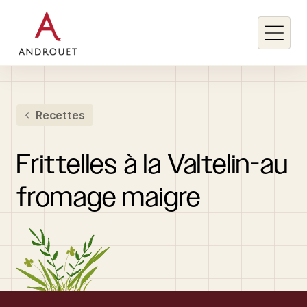
Rechercher un mot clé
Recettes
Rechercher
Frittelles
à
la
Valtelin-au
fromage
maigre