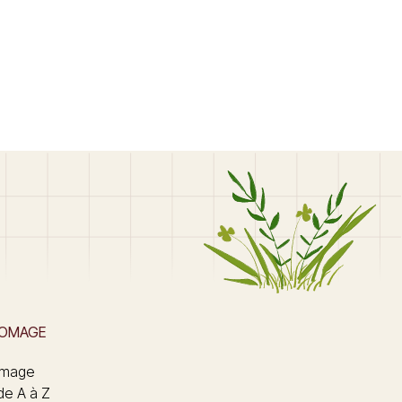
ROMAGE
omage
de A à Z