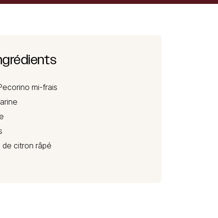
ngrédients
Pecorino
mi-frais
farine
le
s
 de citron râpé