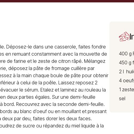
I
e. Déposez-le dans une casserole, faites fondre
400 g
nutes en remuant constamment avec la mouvette de
ère de farine et le zeste de citron râpé. Mélangez
450 g 
serie, déposez la pâte de fromage cuillère par
2 l hui
ressez à la main chaque boule de pâte pour obtenir
4 oeuf
férieur à celui de la poêle. Laissez reposez 2
1 zeste
 évacuer le sérum. Etalez et laminez au rouleau la
 en deux parties égales. Sur une demi-feuille
sel
à bord. Recouvrez avec la seconde demi-feuille.
bords au blanc d’oeuf ou en mouillant et pressant
a deux par deu, faites dorer les deux faces.
poudrez de sucre ou répandez du miel liquide à la