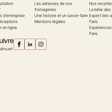
ustation
Les adresses de nos
Nos recette
"
fromageries
La bible des
 d’entreprise
Une histoire et un savoir-faire
Expert des a
réceptions
Mentions légales
Paris
 en ligne
Expériences
Paris
uivre
drouet