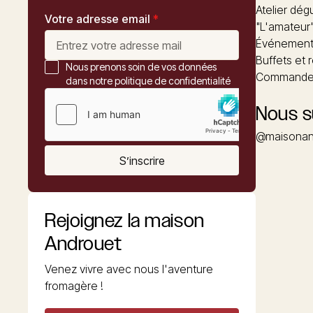
Atelier dég
Votre adresse email
*
"L'amateur
Événements
Buffets et 
Nous prenons soin de vos données
Commander
dans notre politique de confidentialité
Nous s
@maisonan
S’inscrire
Rejoignez la maison
Androuet
Venez vivre avec nous l'aventure
fromagère !