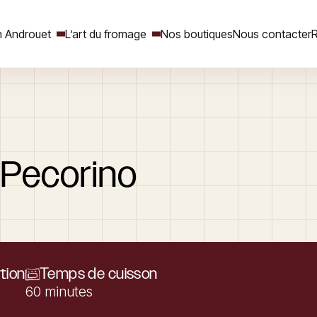
 Androuet
L’art du fromage
Nos boutiques
Nous contacter
R
Rechercher
Pecorino
tion
Temps de cuisson
60 minutes