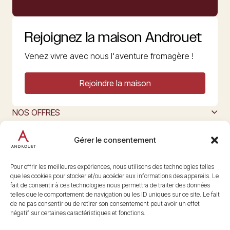
Rejoignez la maison Androuet
Venez vivre avec nous l'aventure fromagère !
Rejoindre la maison
NOS OFFRES
MAISON ANDROUET
L’ART DU FROMAGE
Gérer le consentement
Nous suivre
@maisonandrouet
Pour offrir les meilleures expériences, nous utilisons des technologies telles
que les cookies pour stocker et/ou accéder aux informations des appareils. Le
fait de consentir à ces technologies nous permettra de traiter des données
telles que le comportement de navigation ou les ID uniques sur ce site. Le fait
Copyright © 2026 Androuet
de ne pas consentir ou de retirer son consentement peut avoir un effet
Site par
Make the Grade
négatif sur certaines caractéristiques et fonctions.