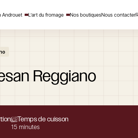
 Androuet
L’art du fromage
Nos boutiques
Nous contacter
R
ano
Rechercher
esan
Reggiano
tion
Temps de cuisson
15 minutes