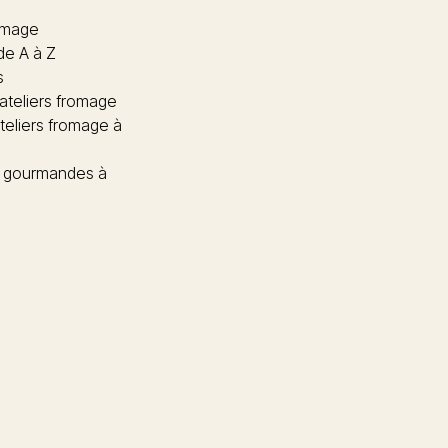
omage
de A à Z
s
 ateliers fromage
teliers fromage à
 gourmandes à