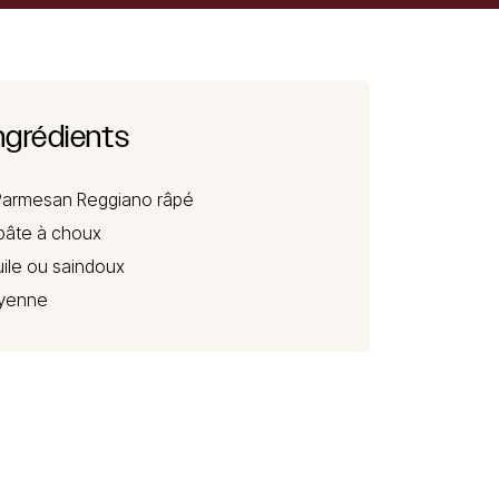
ngrédients
Parmesan Reggiano
râpé
pâte à choux
uile ou saindoux
ayenne