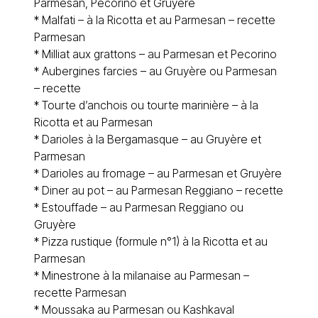
Parmesan, Pecorino et Gruyère
*
Malfati – à la Ricotta et au Parmesan – recette
Parmesan
*
Milliat aux grattons – au Parmesan et Pecorino
*
Aubergines farcies – au Gruyère ou Parmesan
– recette
*
Tourte d’anchois ou tourte marinière – à la
Ricotta et au Parmesan
*
Darioles à la Bergamasque – au Gruyère et
Parmesan
*
Darioles au fromage – au Parmesan et Gruyère
*
Diner au pot – au Parmesan Reggiano – recette
*
Estouffade – au Parmesan Reggiano ou
Gruyère
* Pizza rustique (formule n°1) à la Ricotta et au
Parmesan
* Minestrone à la milanaise au Parmesan –
recette Parmesan
*
Moussaka au Parmesan ou Kashkaval