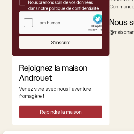
Nous prenons soin de vos données
Commander
dans notre politique de confidentialité
Nous s
@maisonan
S’inscrire
Rejoignez la maison
Androuet
Venez vivre avec nous l'aventure
fromagère !
Rejoindre la maison