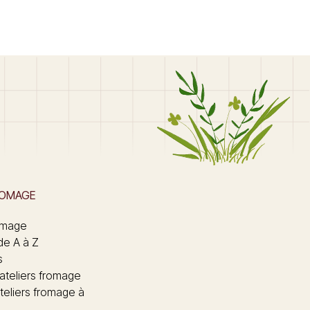
ROMAGE
omage
de A à Z
s
 ateliers fromage
teliers fromage à