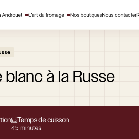
 Androuet
L’art du fromage
Nos boutiques
Nous contacter
R
Russe
Rechercher
e
blanc
à
la
Russe
tion
Temps de cuisson
45 minutes