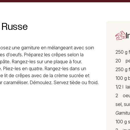
Russe
I
osez une garniture en mélangeant avec soin
250 g
f
nes d’oeufs. Préparez les crêpes selon la
20 pet
pâte. Rangez-les sur une plaque à four.
e. Pliez-les en quatre. Rangez-les dans un
250 g 
e lit de crêpes avec de la crème sucrée et
100 g 
r caraméliser. Démoulez. Servez tiède ou froid.
1/2 l lai
2 oeu
sel, su
Garnitu
100 g 