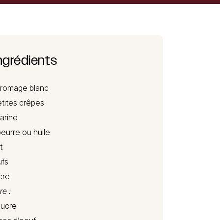
ngrédients
romage blanc
ites crêpes
farine
beurre ou huile
t
fs
cre
re :
sucre