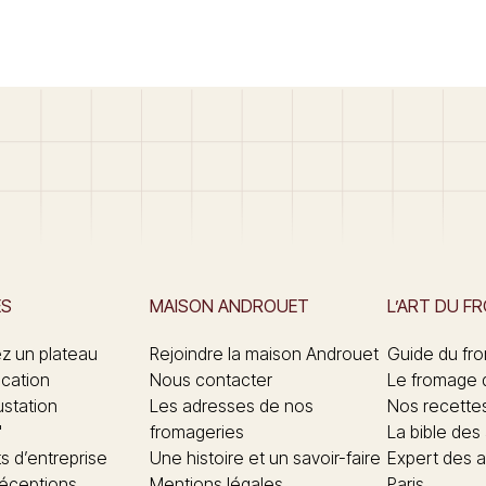
ES
MAISON ANDROUET
L’ART DU F
 un plateau
Rejoindre la maison Androuet
Guide du fr
ication
Nous contacter
Le fromage 
ustation
Les adresses de nos
Nos recette
"
fromageries
La bible des
 d’entreprise
Une histoire et un savoir-faire
Expert des a
réceptions
Mentions légales
Paris