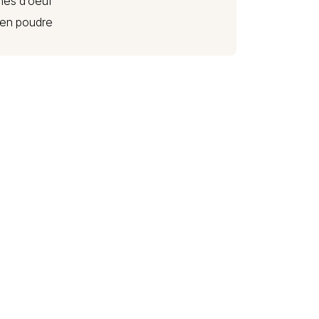
es d’oeuf
e en poudre