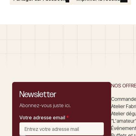
NOS OFFR
Newsletter
Commandez
Abonnez-vous juste ici.
Atelier Fabr
Atelier dég
Votre adresse email
*
"L'amateur
Événements
Buffets et 