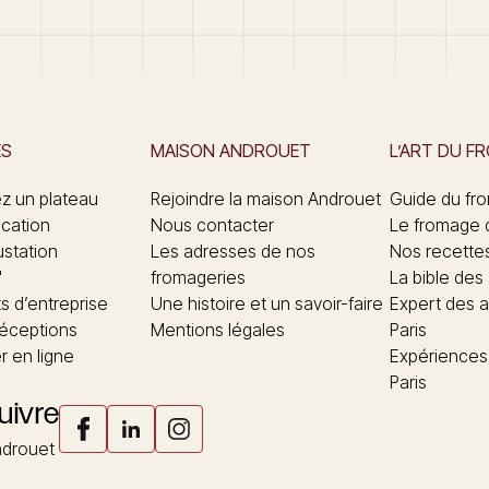
ES
MAISON ANDROUET
L’ART DU F
 un plateau
Rejoindre la maison Androuet
Guide du fr
ication
Nous contacter
Le fromage 
ustation
Les adresses de nos
Nos recette
"
fromageries
La bible des
 d’entreprise
Une histoire et un savoir-faire
Expert des a
réceptions
Mentions légales
Paris
 en ligne
Expériences
Paris
uivre
drouet