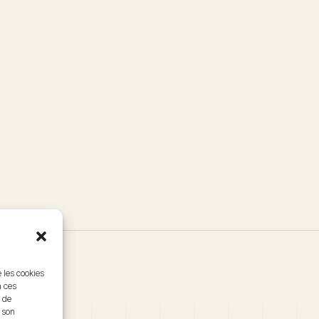
e les cookies
à ces
 de
r son