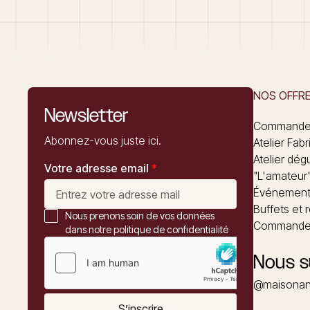
NOS OFFR
Newsletter
Commandez
Abonnez-vous juste ici.
Atelier Fabr
Atelier dég
Votre adresse email
*
"L'amateur
Événements
Buffets et 
Nous prenons soin de vos données
Commander
dans notre politique de confidentialité
Nous s
@maisonan
S’inscrire