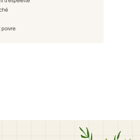
nt d’espelette
aché
t poivre