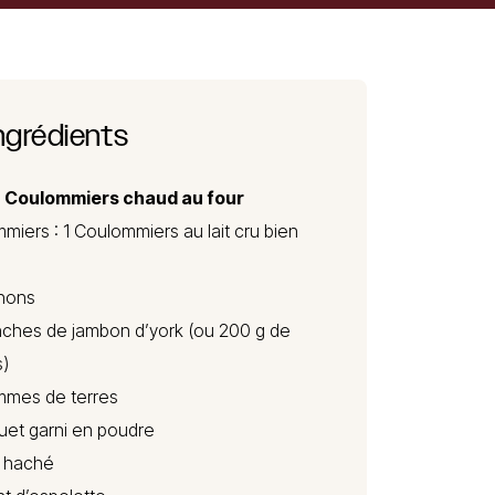
ngrédients
e
Coulommiers
chaud au four
miers : 1 Coulommiers au lait cru bien
gnons
anches de jambon d’york (ou 200 g de
s)
mmes de terres
uet garni en poudre
l haché