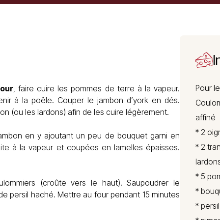
I
Pour l
four
, faire cuire les pommes de terre à la vapeur.
enir à la poêle. Couper le jambon d’york en dés.
Coulom
n (ou les lardons) afin de les cuire légèrement.
affiné
* 2 oi
-jambon en y ajoutant un peu de bouquet garni en
* 2 tr
te à la vapeur et coupées en lamelles épaisses.
lardon
* 5 po
ommiers (croûte vers le haut). Saupoudrer le
* bouq
de persil haché. Mettre au four pendant 15 minutes
* persi