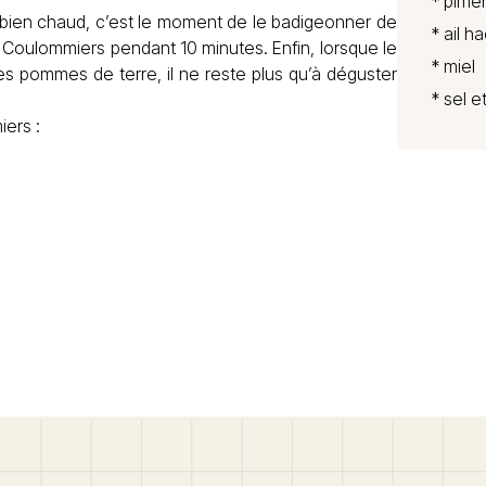
* pime
t bien chaud, c’est le moment de le badigeonner de
* ail h
e Coulommiers pendant 10 minutes. Enfin, lorsque le
* miel
s pommes de terre, il ne reste plus qu’à déguster
* sel e
iers :