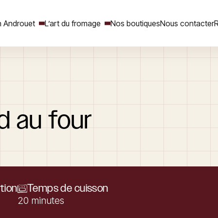
 Androuet
L’art du fromage
Nos boutiques
Nous contacter
R
Rechercher
d
au
four
tion
Temps de cuisson
20 minutes