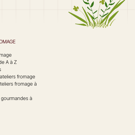
ROMAGE
omage
de A à Z
s
 ateliers fromage
teliers fromage à
 gourmandes à