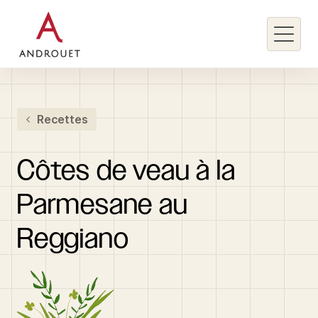
Rechercher un mot clé
Recettes
Rechercher
Côtes
de
veau
à
la
Parmesane
au
Reggiano