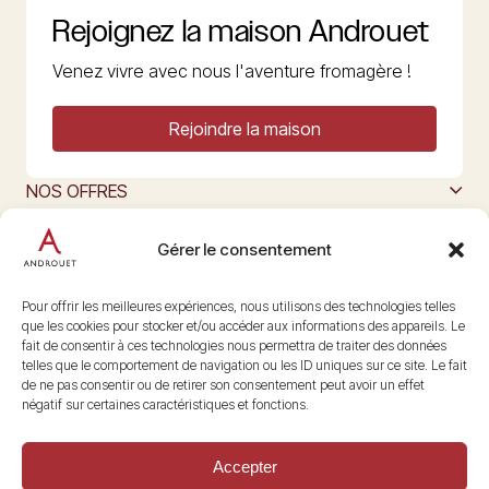
Rejoignez la maison Androuet
Venez vivre avec nous l'aventure fromagère !
Rejoindre la maison
NOS OFFRES
MAISON ANDROUET
L’ART DU FROMAGE
Gérer le consentement
Nous suivre
@maisonandrouet
Pour offrir les meilleures expériences, nous utilisons des technologies telles
que les cookies pour stocker et/ou accéder aux informations des appareils. Le
fait de consentir à ces technologies nous permettra de traiter des données
telles que le comportement de navigation ou les ID uniques sur ce site. Le fait
Copyright © 2026 Androuet
de ne pas consentir ou de retirer son consentement peut avoir un effet
Site par
Make the Grade
négatif sur certaines caractéristiques et fonctions.
Accepter