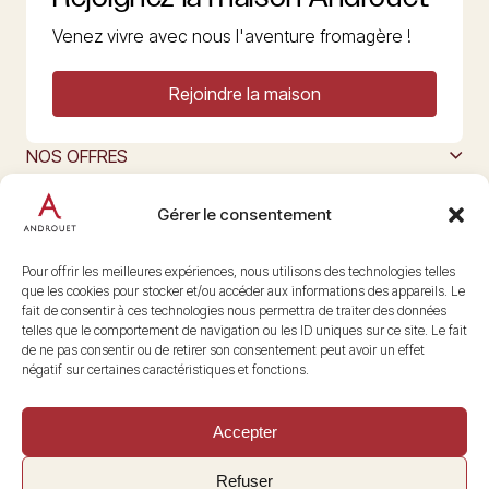
Venez vivre avec nous l'aventure fromagère !
Rejoindre la maison
NOS OFFRES
MAISON ANDROUET
L’ART DU FROMAGE
Gérer le consentement
Nous suivre
@maisonandrouet
Pour offrir les meilleures expériences, nous utilisons des technologies telles
que les cookies pour stocker et/ou accéder aux informations des appareils. Le
fait de consentir à ces technologies nous permettra de traiter des données
telles que le comportement de navigation ou les ID uniques sur ce site. Le fait
Copyright © 2026 Androuet
de ne pas consentir ou de retirer son consentement peut avoir un effet
Site par
Make the Grade
négatif sur certaines caractéristiques et fonctions.
Accepter
Refuser