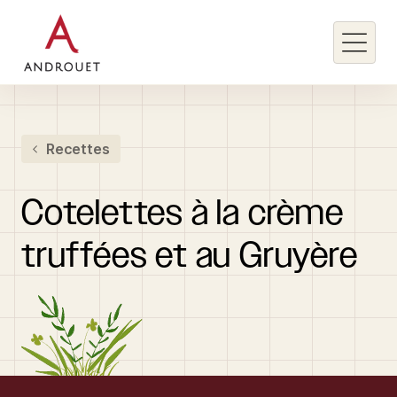
Rechercher un mot clé
Recettes
Rechercher
Cotelettes
à
la
crème
truffées
et
au
Gruyère