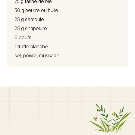
75 g farine de blé
50 g beurre ou huile
25 g semoule
25 g chapelure
6 oeufs
1 truffe blanche
sel, poivre, muscade