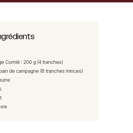
ngrédients
ge Comté
: 200 g (4 tranches)
pain de campagne (8 tranches minces)
eurre
s
t
ivre