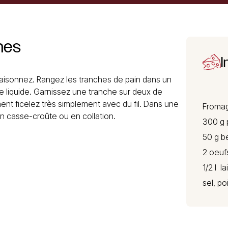
nes
I
ssaisonnez. Rangez les tranches de pain dans un
le liquide. Garnissez une tranche sur deux de
t ficelez très simplement avec du fil. Dans une
Froma
 en casse-croûte ou en collation.
300 g 
50 g b
2 oeuf
1/2 l lai
sel, po