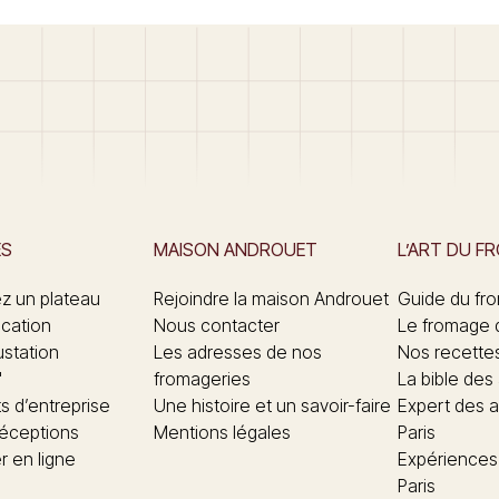
ES
MAISON ANDROUET
L’ART DU F
 un plateau
Rejoindre la maison Androuet
Guide du fr
ication
Nous contacter
Le fromage 
ustation
Les adresses de nos
Nos recette
"
fromageries
La bible des
 d’entreprise
Une histoire et un savoir-faire
Expert des a
réceptions
Mentions légales
Paris
 en ligne
Expériences
Paris