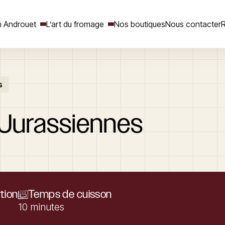
 Androuet
L’art du fromage
Nos boutiques
Nous contacter
R
s
Rechercher
Jurassiennes
tion
Temps de cuisson
10 minutes