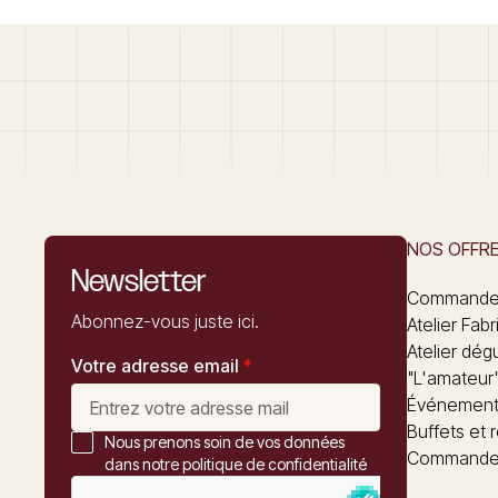
NOS OFFR
Newsletter
Commandez
Abonnez-vous juste ici.
Atelier Fabr
Atelier dég
Votre adresse email
*
"L'amateur
Événements
Buffets et 
Nous prenons soin de vos données
Commander
dans notre politique de confidentialité