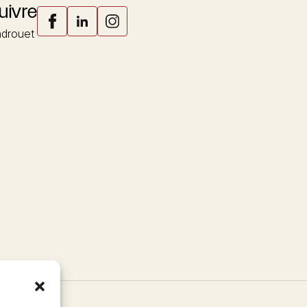
uivre
drouet