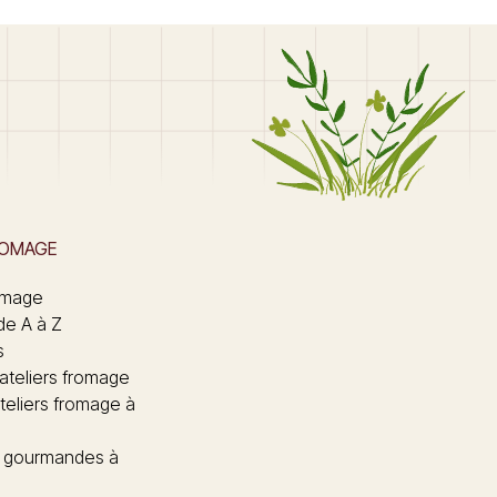
ROMAGE
omage
de A à Z
s
 ateliers fromage
teliers fromage à
 gourmandes à