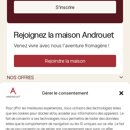
S’inscrire
Rejoignez la maison Androuet
Venez vivre avec nous l'aventure fromagère !
Rejoindre la maison
NOS OFFRES
MAISON ANDROUET
L’ART DU FROMAGE
Gérer le consentement
Nous suivre
@maisonandrouet
Pour offrir les meilleures expériences, nous utilisons des technologies telles
que les cookies pour stocker et/ou accéder aux informations des appareils. Le
fait de consentir à ces technologies nous permettra de traiter des données
telles que le comportement de navigation ou les ID uniques sur ce site. Le fait
Copyright © 2026 Androuet
de ne pas consentir ou de retirer son consentement peut avoir un effet