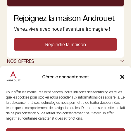
Rejoignez la maison Androuet
Venez vivre avec nous l'aventure fromagère !
Rejoindre la maison
NOS OFFRES
MAISON ANDROUET
L’ART DU FROMAGE
Gérer le consentement
Nous suivre
@maisonandrouet
Pour offrir les meilleures expériences, nous utilisons des technologies telles
que les cookies pour stocker et/ou accéder aux informations des appareils. Le
fait de consentir à ces technologies nous permettra de traiter des données
telles que le comportement de navigation ou les ID uniques sur ce site. Le fait
Copyright © 2026 Androuet
de ne pas consentir ou de retirer son consentement peut avoir un effet
Site par
Make the Grade
négatif sur certaines caractéristiques et fonctions.