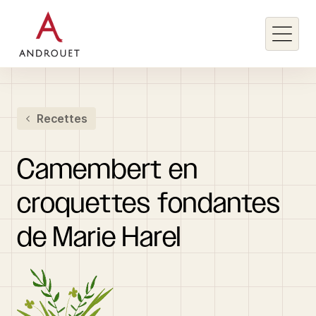
Rechercher un mot clé
Recettes
Rechercher
Camembert
en
croquettes
fondantes
de
Marie
Harel