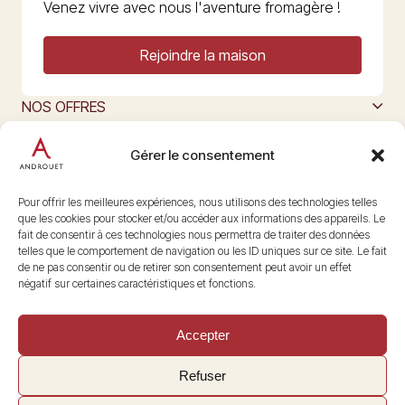
Venez vivre avec nous l'aventure fromagère !
Rejoindre la maison
NOS OFFRES
MAISON ANDROUET
L’ART DU FROMAGE
Gérer le consentement
Nous suivre
@maisonandrouet
Pour offrir les meilleures expériences, nous utilisons des technologies telles
que les cookies pour stocker et/ou accéder aux informations des appareils. Le
fait de consentir à ces technologies nous permettra de traiter des données
telles que le comportement de navigation ou les ID uniques sur ce site. Le fait
Copyright © 2026 Androuet
de ne pas consentir ou de retirer son consentement peut avoir un effet
Site par
Make the Grade
négatif sur certaines caractéristiques et fonctions.
Accepter
Refuser