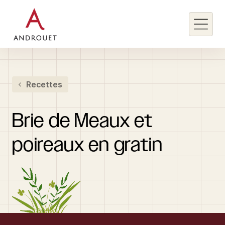
Rechercher un mot clé
Recettes
Rechercher
Brie
de
Meaux
et
poireaux
en
gratin