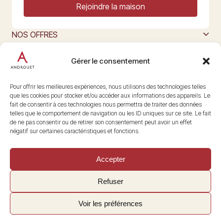
Rejoindre la maison
NOS OFFRES
MAISON ANDROUET
L’ART DU FROMAGE
Gérer le consentement
Nous suivre
@maisonandrouet
Pour offrir les meilleures expériences, nous utilisons des technologies telles
que les cookies pour stocker et/ou accéder aux informations des appareils. Le
fait de consentir à ces technologies nous permettra de traiter des données
telles que le comportement de navigation ou les ID uniques sur ce site. Le fait
Copyright © 2026 Androuet
de ne pas consentir ou de retirer son consentement peut avoir un effet
Site par
Make the Grade
négatif sur certaines caractéristiques et fonctions.
Accepter
Refuser
Voir les préférences