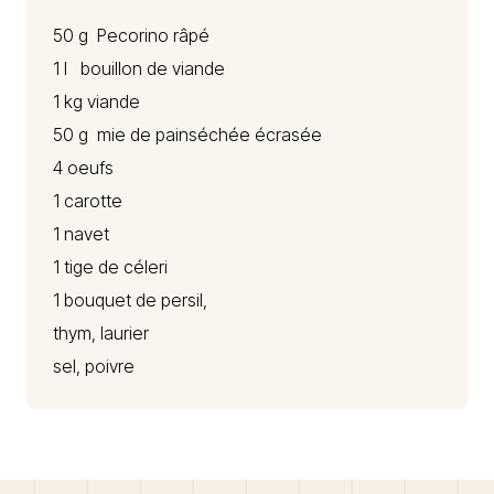
50 g
Pecorino
râpé
1 l bouillon de viande
1 kg viande
50 g mie de painséchée écrasée
4 oeufs
1 carotte
1 navet
1 tige de céleri
1 bouquet de persil,
thym, laurier
sel, poivre