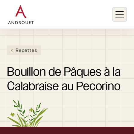
Rechercher un mot clé
Recettes
Rechercher
Bouillon
de
Pâques
à
la
Calabraise
au
Pecorino