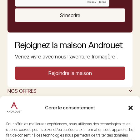
S’inscrire
Rejoignez la maison Androuet
Venez vivre avec nous l'aventure fromagère !
Rejoindre la maison
NOS OFFRES
MAISON ANDROUET
L’ART DU FROMAGE
Gérer le consentement
Nous suivre
@maisonandrouet
Pour offrir les meilleures expériences, nous utilisons des technologies telles
que les cookies pour stocker et/ou accéder aux informations des appareils. Le
fait de consentir à ces technologies nous permettra de traiter des données