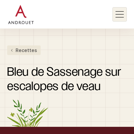
Rechercher un mot clé
Recettes
Rechercher
Bleu
de
Sassenage
sur
escalopes
de
veau