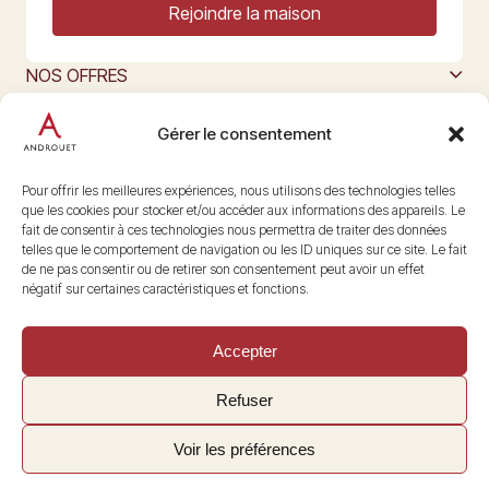
Rejoindre la maison
NOS OFFRES
MAISON ANDROUET
L’ART DU FROMAGE
Gérer le consentement
Nous suivre
@maisonandrouet
Pour offrir les meilleures expériences, nous utilisons des technologies telles
que les cookies pour stocker et/ou accéder aux informations des appareils. Le
fait de consentir à ces technologies nous permettra de traiter des données
telles que le comportement de navigation ou les ID uniques sur ce site. Le fait
Copyright © 2026 Androuet
de ne pas consentir ou de retirer son consentement peut avoir un effet
Site par
Make the Grade
négatif sur certaines caractéristiques et fonctions.
Accepter
Refuser
Voir les préférences