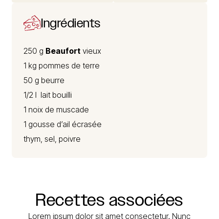
Ingrédients
250 g
Beaufort
vieux
1 kg pommes de terre
50 g beurre
1/2 l lait bouilli
1 noix de muscade
1 gousse d’ail écrasée
thym, sel, poivre
Recettes
associées
Lorem ipsum dolor sit amet consectetur. Nunc