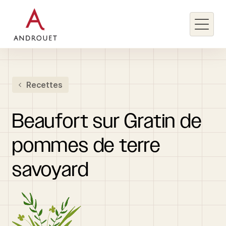
Rechercher un mot clé
Recettes
Rechercher
Beaufort
sur
Gratin
de
pommes
de
terre
savoyard