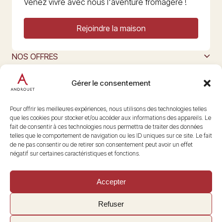
Venez vivre avec nous l'aventure fromagère !
Rejoindre la maison
NOS OFFRES
MAISON ANDROUET
L’ART DU FROMAGE
Gérer le consentement
Nous suivre
@maisonandrouet
Pour offrir les meilleures expériences, nous utilisons des technologies telles
que les cookies pour stocker et/ou accéder aux informations des appareils. Le
fait de consentir à ces technologies nous permettra de traiter des données
telles que le comportement de navigation ou les ID uniques sur ce site. Le fait
Copyright © 2026 Androuet
de ne pas consentir ou de retirer son consentement peut avoir un effet
Site par
Make the Grade
négatif sur certaines caractéristiques et fonctions.
Accepter
Refuser