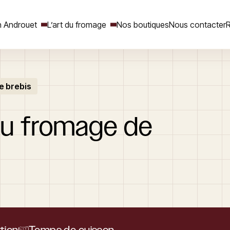
 Androuet
L’art du fromage
Nos boutiques
Nous contacter
R
e brebis
Rechercher
au
fromage
de