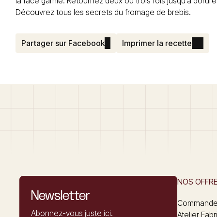
la face garnie. Retournez deux ou trois fois jusqu’à dorure
Découvrez tous les secrets du
fromage de brebis
.
Partager sur Facebook
Imprimer la recette
NOS OFFR
Newsletter
Commandez
Abonnez-vous juste ici.
Atelier Fabr