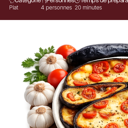
Catégorie
Personnes
Temps de prépara
Plat
4 personnes
20 minutes