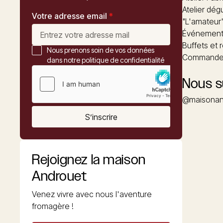
Atelier dég
Votre adresse email
*
"L'amateur
Événements
Buffets et 
Nous prenons soin de vos données
Commander
dans notre politique de confidentialité
Nous s
@maisonan
S’inscrire
Rejoignez la maison
Androuet
Venez vivre avec nous l'aventure
fromagère !