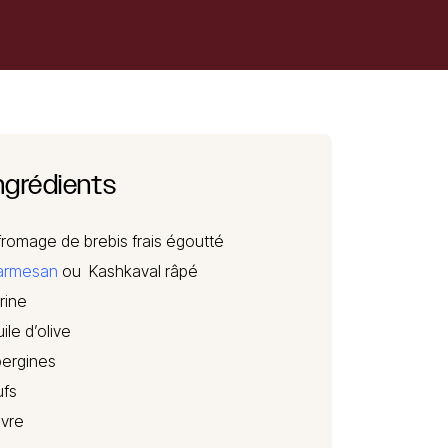
ngrédients
fromage de brebis frais égoutté
armesan
ou Kashkaval râpé
rine
ile d’olive
ergines
fs
ivre