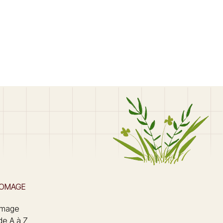
ROMAGE
omage
de A à Z