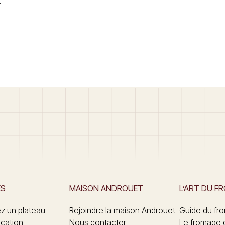
.
ES
MAISON ANDROUET
L’ART DU F
 un plateau
Rejoindre la maison Androuet
Guide du fr
ication
Nous contacter
Le fromage 