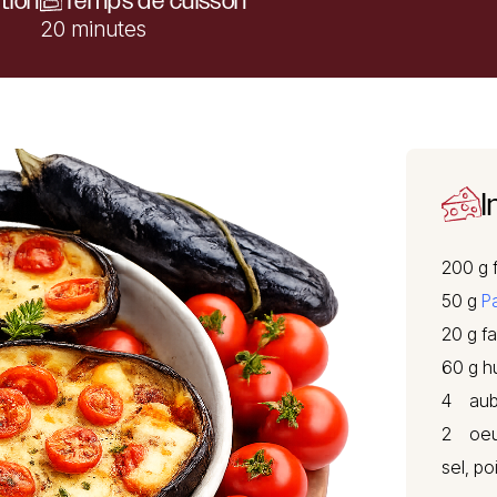
tion
Temps de cuisson
20 minutes
I
200 g 
50 g
P
20 g fa
60 g hu
4 aub
2 oeu
sel, po