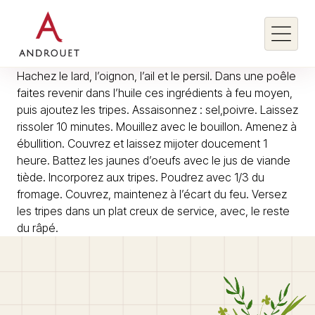
Hachez le lard, l’oignon, l’ail et le persil. Dans une poêle
faites revenir dans l’huile ces ingrédients à feu moyen,
puis ajoutez les tripes. Assaisonnez : sel,poivre. Laissez
Rechercher un mot clé
rissoler 10 minutes. Mouillez avec le bouillon. Amenez à
ébullition. Couvrez et laissez mijoter doucement 1
Rechercher
heure. Battez les jaunes d’oeufs avec le jus de viande
tiède. Incorporez aux tripes. Poudrez avec 1/3 du
fromage. Couvrez, maintenez à l’écart du feu. Versez
les tripes dans un plat creux de service, avec, le reste
du râpé.