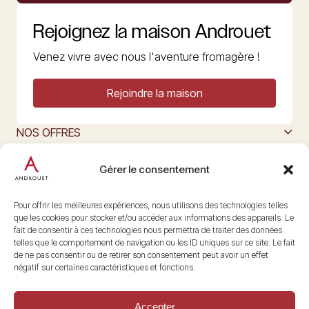
Rejoignez la maison Androuet
Venez vivre avec nous l'aventure fromagère !
Rejoindre la maison
NOS OFFRES
MAISON ANDROUET
L’ART DU FROMAGE
Gérer le consentement
Nous suivre
@maisonandrouet
Pour offrir les meilleures expériences, nous utilisons des technologies telles
que les cookies pour stocker et/ou accéder aux informations des appareils. Le
fait de consentir à ces technologies nous permettra de traiter des données
telles que le comportement de navigation ou les ID uniques sur ce site. Le fait
Copyright © 2026 Androuet
de ne pas consentir ou de retirer son consentement peut avoir un effet
Site par
Make the Grade
négatif sur certaines caractéristiques et fonctions.
Accepter