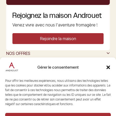
Rejoignez la maison Androuet
Venez vivre avec nous l'aventure fromagère !
Rejoindre la maison
NOS OFFRES
MAISON ANDROUET
L’ART DU FROMAGE
Gérer le consentement
Nous suivre
@maisonandrouet
Pour offrir les meilleures expériences, nous utilisons des technologies telles
que les cookies pour stocker et/ou accéder aux informations des appareils. Le
fait de consentir à ces technologies nous permettra de traiter des données
telles que le comportement de navigation ou les ID uniques sur ce site. Le fait
Copyright © 2026 Androuet
de ne pas consentir ou de retirer son consentement peut avoir un effet
Site par
Make the Grade
négatif sur certaines caractéristiques et fonctions.