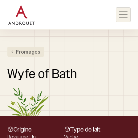
Rechercher un mot clé
Fromages
Rechercher
Wyfe
of
Bath
Origine
Type de lait
Royaume Uni
Vache