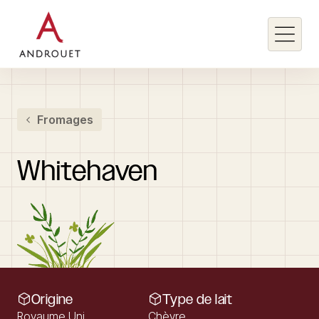
Rechercher un mot clé
Fromages
Rechercher
Whitehaven
Origine
Type de lait
Royaume Uni
Chèvre