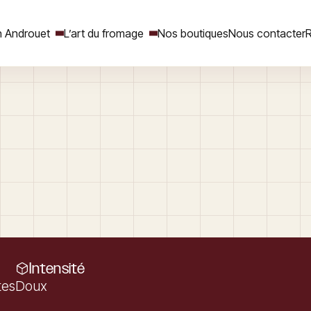
 Androuet
L’art du fromage
Nos boutiques
Nous contacter
R
Rechercher
Intensité
tes
Doux