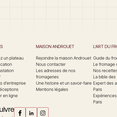
ES
MAISON ANDROUET
L’ART DU F
 un plateau
Rejoindre la maison Androuet
Guide du fr
ication
Nous contacter
Le fromage 
ustation
Les adresses de nos
Nos recette
"
fromageries
La bible des
 d’entreprise
Une histoire et un savoir-faire
Expert des a
réceptions
Mentions légales
Paris
 en ligne
Expériences
Paris
uivre