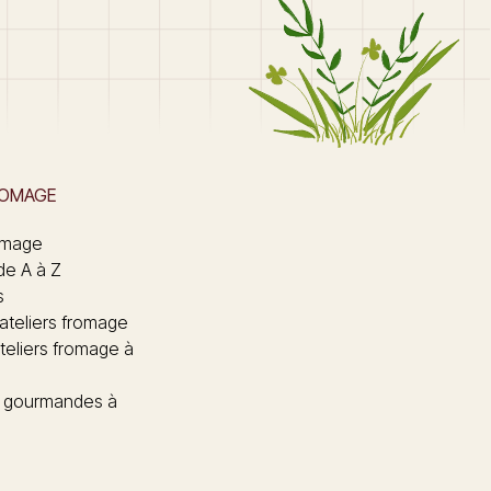
ROMAGE
omage
de A à Z
s
 ateliers fromage
teliers fromage à
 gourmandes à