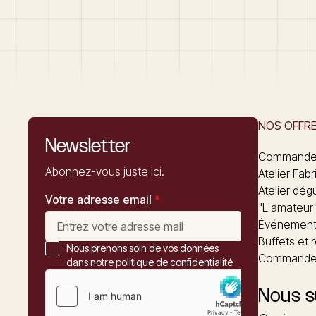
NOS OFFR
Newsletter
Commandez
Abonnez-vous juste ici.
Atelier Fabr
Atelier dég
Votre adresse email
*
"L'amateur
Événements
Buffets et 
Nous prenons soin de vos données
Commander
dans notre politique de confidentialité
Nous s