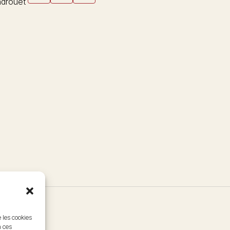
drouet
e les cookies
à ces