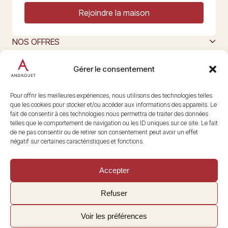
Rejoindre la maison
NOS OFFRES
MAISON ANDROUET
L’ART DU FROMAGE
Gérer le consentement
Nous suivre
@maisonandrouet
Pour offrir les meilleures expériences, nous utilisons des technologies telles
que les cookies pour stocker et/ou accéder aux informations des appareils. Le
fait de consentir à ces technologies nous permettra de traiter des données
telles que le comportement de navigation ou les ID uniques sur ce site. Le fait
Copyright © 2026 Androuet
de ne pas consentir ou de retirer son consentement peut avoir un effet
Site par
Make the Grade
négatif sur certaines caractéristiques et fonctions.
Accepter
Refuser
Voir les préférences