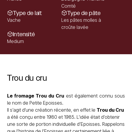
Comté
Type de lait
Type de pâte
Vache
Les pâtes molles à
croûte lavée
Intensité
Medium
Trou
du
cru
Le fromage Trou du Cru
est également connu sous
le nom de Petite Epoisses.
Il s’agit d’une création récente, en effet le
Trou du Cru
a été conçu entre 1980 et 1985. L’idée était d’obtenir
une sorte de portion individuelle d’Epoisses. Rappelons
que l’histoire de l’Epoisses est certainement liée à