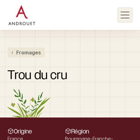
Rechercher un mot clé
Fromages
Rechercher
Trou
du
cru
Origine
Région
France
Bourgogne-Franche-