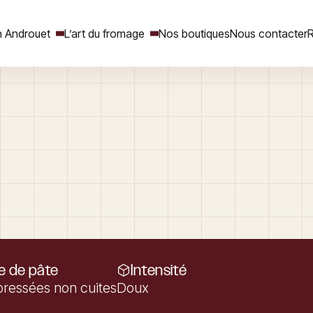
 Androuet
L’art du fromage
Nos boutiques
Nous contacter
R
Rechercher
e de pâte
Intensité
pressées non cuites
Doux