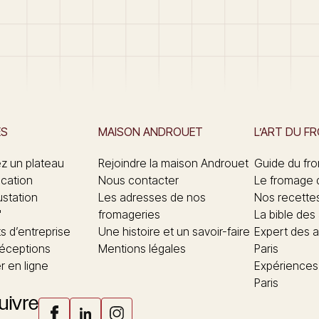
ES
MAISON ANDROUET
L’ART DU F
 un plateau
Rejoindre la maison Androuet
Guide du fr
ication
Nous contacter
Le fromage 
ustation
Les adresses de nos
Nos recette
"
fromageries
La bible des
 d’entreprise
Une histoire et un savoir-faire
Expert des a
réceptions
Mentions légales
Paris
 en ligne
Expériences
Paris
uivre