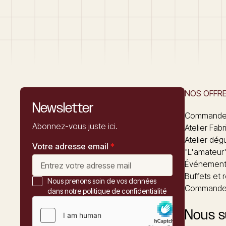
NOS OFFR
Newsletter
Commandez
Abonnez-vous juste ici.
Atelier Fabr
Atelier dég
Votre adresse email
*
"L'amateur
Événements
Buffets et 
Nous prenons soin de vos données
Commander
dans notre politique de confidentialité
Nous s