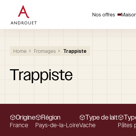
Nos offres
Maison
Rechercher un mot clé
Home
Fromages
Trappiste
Trappiste
Origine
Région
Type de lait
Typ
France
Pays-de-la-Loire
Vache
Pâtes 