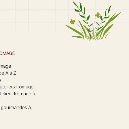
ROMAGE
omage
de A à Z
s
 ateliers fromage
teliers fromage à
 gourmandes à