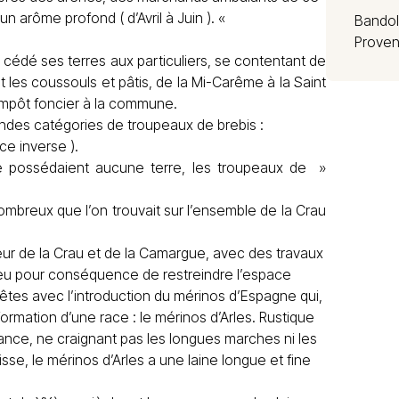
un arôme profond ( d’Avril à Juin ). «
Bandol
Prove
 cédé ses terres aux particuliers, se contentant de
t les coussouls et pâtis, de la Mi-Carême à la Saint
n impôt foncier à la commune.
andes catégories de troupeaux de brebis :
e inverse ).
ne possédaient aucune terre, les troupeaux de »
nombreux que l’on trouvait sur l’ensemble de la Crau
eur de la Crau et de la Camargue, avec des travaux
a eu pour conséquence de restreindre l’espace
êtes avec l’introduction du mérinos d’Espagne qui,
formation d’une race : le mérinos d’Arles. Rustique
mance, ne craignant pas les longues marches ni les
sse, le mérinos d’Arles a une laine longue et fine