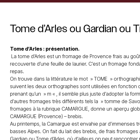
Tome
d’Arles
ou
Gardian
ou
T
Tome d’Arles : présentation.
La tome d’Arles est un
fromage de Provence
frais au goû
recouverte d’une feuille de laurier. C’est un fromage fonda
repas.
On trouve dans la littérature le mot » TOME » orthograph
suivent les deux orthographes sont utilisées en fonction 
prenant qu’un » m « , il semble plus juste d’adopter la for
d’autres fromages très différents tels la » tomme de Savo
fromages à la rubrique CAMARGUE, donne un aperçu global 
CAMARGUE (Provence) – brebis.
Au printemps, la Camargue est envahie par d’immenses t
basses Alpes. On fait du lait des brebis, de frais fromag
Gardian ou Tome d’Arles, où d’ailleurs on peut rencontr