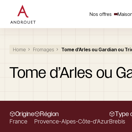
Nos offres
Maison
Rechercher un mot clé
Home
Fromages
Tome d’Arles ou Gardian ou Tr
Tome
d’Arles
ou
Ga
Origine
Région
Type d
France
Provence-Alpes-Côte-d'Azur
Brebis