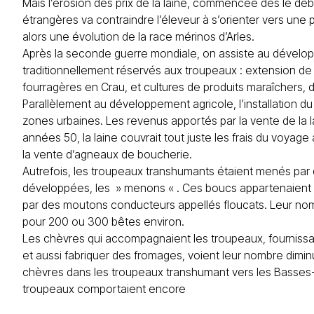
Mais l’érosion des prix de la laine, commencée dès le dé
étrangères va contraindre l’éleveur à s’orienter vers un
alors une évolution de la race mérinos d’Arles.
Après la seconde guerre mondiale, on assiste au dévelop
traditionnellement réservés aux troupeaux : extension de 
fourragères en Crau, et cultures de produits maraîchers, 
Parallèlement au développement agricole, l’installation d
zones urbaines. Les revenus apportés par la vente de la l
années 50, la laine couvrait tout juste les frais du voyage
la vente d’agneaux de boucherie.
Autrefois, les troupeaux transhumants étaient menés par d
développées, les » menons « . Ces boucs appartenaient à 
par des moutons conducteurs appellés floucats. Leur nom
pour 200 ou 300 bêtes environ.
Les chèvres qui accompagnaient les troupeaux, fournissant
et aussi fabriquer des fromages, voient leur nombre dimin
chèvres dans les troupeaux transhumant vers les Basses
troupeaux comportaient encore