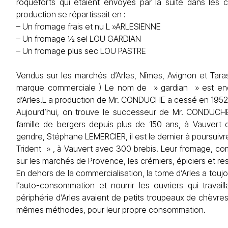
roqueforts qui étaient envoyés par la suite dans les 
production se répartissait en :
– Un fromage frais et nu L »ARLESIENNE
– Un fromage ½ sel LOU GARDIAN
– Un fromage plus sec LOU PASTRE
Vendus sur les marchés d’Arles, Nîmes, Avignon et Tar
marque commerciale ) Le nom de » gardian » est en
d’Arles.L a production de Mr. CONDUCHE a cessé en 1952, p
Aujourd’hui, on trouve le successeur de Mr. CONDUCH
famille de bergers depuis plus de 150 ans, à Vauvert
gendre, Stéphane LEMERCIER, il est le dernier à poursuiv
Trident » , à Vauvert avec 300 brebis. Leur fromage, co
sur les marchés de Provence, les crémiers, épiciers et res
En dehors de la commercialisation, la tome d’Arles a tou
l’auto-consommation et nourrir les ouvriers qui travai
périphérie d’Arles avaient de petits troupeaux de chèvre
mêmes méthodes, pour leur propre consommation.