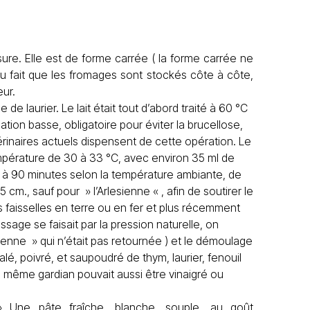
ure. Elle est de forme carrée ( la forme carrée ne
du fait que les fromages sont stockés côte à côte,
eur.
de laurier. Le lait était tout d’abord traité à 60 °C
ion basse, obligatoire pour éviter la brucellose,
érinaires actuels dispensent de cette opération. Le
empérature de 30 à 33 °C, avec environ 35 ml de
60 à 90 minutes selon la température ambiante, de
cm., sauf pour » l’Arlesienne « , afin de soutirer le
s faisselles en terre ou en fer et plus récemment
ssage se faisait par la pression naturelle, on
sienne » qui n’était pas retournée ) et le démoulage
lé, poivré, et saupoudré de thym, laurier, fenouil
Ce même gardian pouvait aussi être vinaigré ou
 Une pâte fraîche, blanche, souple, au goût