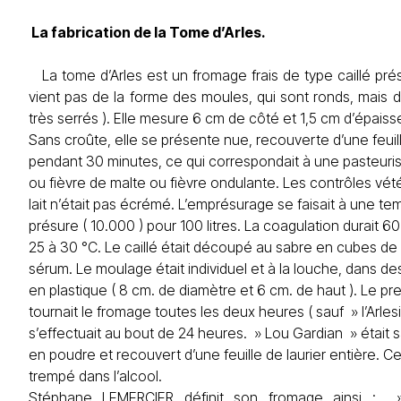
La fabrication de la Tome d’Arles.
La tome d’Arles est un fromage frais de type caillé prés
vient pas de la forme des moules, qui sont ronds, mais 
très serrés ). Elle mesure 6 cm de côté et 1,5 cm d’épaiss
Sans croûte, elle se présente nue, recouverte d’une feuille 
pendant 30 minutes, ce qui correspondait à une pasteurisat
ou fièvre de malte ou fièvre ondulante. Les contrôles vét
lait n’était pas écrémé. L’emprésurage se faisait à une t
présure ( 10.000 ) pour 100 litres. La coagulation durait 
25 à 30 °C. Le caillé était découpé au sabre en cubes de 5 
sérum. Le moulage était individuel et à la louche, dans de
en plastique ( 8 cm. de diamètre et 6 cm. de haut ). Le pre
tournait le fromage toutes les deux heures ( sauf » l’Arle
s’effectuait au bout de 24 heures. » Lou Gardian » était sa
en poudre et recouvert d’une feuille de laurier entière. 
trempé dans l’alcool.
Stéphane LEMERCIER définit son fromage ainsi : »