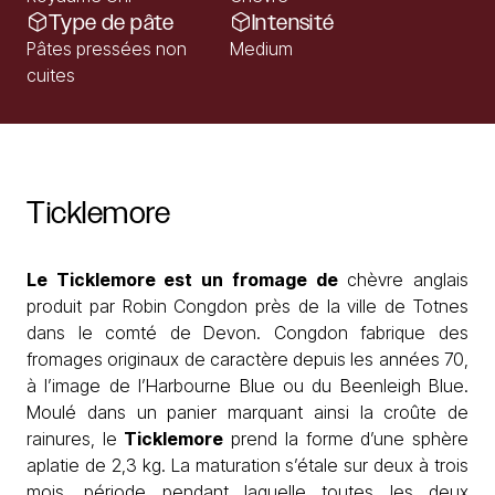
Type de pâte
Intensité
Pâtes pressées non
Medium
cuites
Ticklemore
Le
Ticklemore
est un fromage de
chèvre anglais
produit par Robin Congdon près de la ville de Totnes
dans le
comté de Devon. Congdon fabrique des
fromages originaux de caractère depuis les années 70,
à l’image de
l’Harbourne Blue
ou du
Beenleigh Blue
.
Moulé dans un panier marquant ainsi la croûte de
rainures, le
Ticklemore
prend la forme d’une sphère
aplatie de 2,3 kg. La maturation s’étale sur deux à trois
mois, période
pendant laquelle toutes les deux