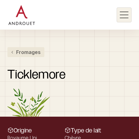
Rechercher un mot clé
Fromages
Rechercher
Ticklemore
Origine
Type de lait
Royaume Uni
Chèvre