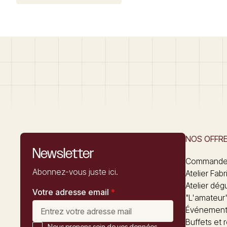
NOS OFFR
Newsletter
Commandez
Abonnez-vous juste ici.
Atelier Fabr
Atelier dég
Votre adresse email
*
"L'amateur
Événements
Buffets et 
Nous prenons soin de vos données