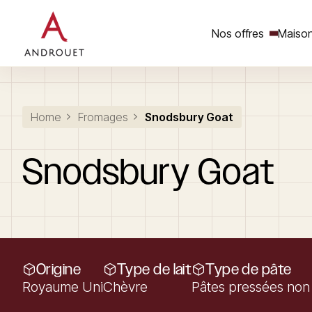
Nos offres
Maison
Rechercher un mot clé
Home
Fromages
Snodsbury Goat
Snodsbury
Goat
Origine
Type de lait
Type de pâte
Royaume Uni
Chèvre
Pâtes pressées non 