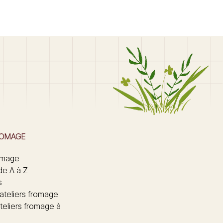
ROMAGE
omage
de A à Z
s
 ateliers fromage
teliers fromage à