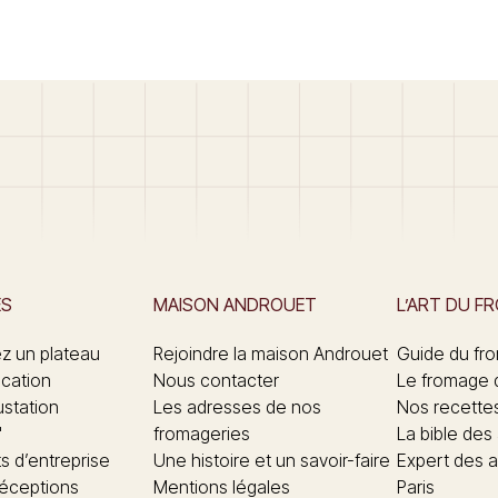
ES
MAISON ANDROUET
L’ART DU F
 un plateau
Rejoindre la maison Androuet
Guide du fr
ication
Nous contacter
Le fromage 
ustation
Les adresses de nos
Nos recette
"
fromageries
La bible des
 d’entreprise
Une histoire et un savoir-faire
Expert des a
réceptions
Mentions légales
Paris