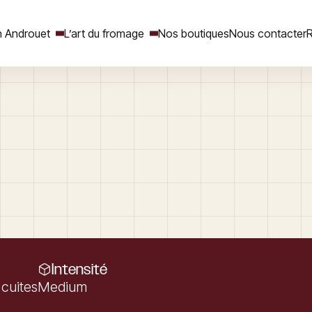
 Androuet
L’art du fromage
Nos boutiques
Nous contacter
R
Rechercher
Intensité
cuites
Medium