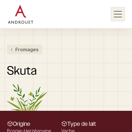
Rechercher un mot clé
Fromages
Rechercher
Skuta
Origine
Type de lait
Bosnie-Herzégovine
Vache