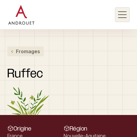
Rechercher un mot clé
Fromages
Rechercher
Ruffec
Origine
Région
France
Nouvelle-Aquitaine