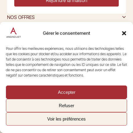
Rejoindre la maison
NOS OFFRES
MAISON ANDROUET
L’ART DU FROMAGE
Gérer le consentement
Nous suivre
@maisonandrouet
Pour offrir les meilleures expériences, nous utilisons des technologies telles
que les cookies pour stocker et/ou accéder aux informations des appareils. Le
fait de consentir à ces technologies nous permettra de traiter des données
telles que le comportement de navigation ou les ID uniques sur ce site. Le fait
Copyright © 2026 Androuet
de ne pas consentir ou de retirer son consentement peut avoir un effet
Site par
Make the Grade
négatif sur certaines caractéristiques et fonctions.
Accepter
Refuser
Voir les préférences