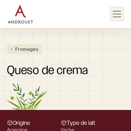
Rechercher un mot clé
Fromages
Rechercher
Queso
de
crema
Origine
Type de lait
Argentine
Vache