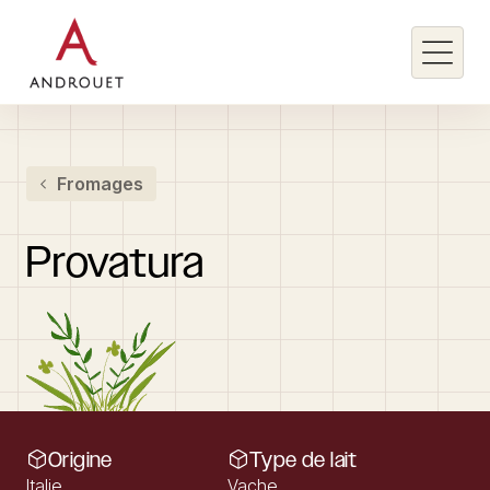
Rechercher un mot clé
Fromages
Rechercher
Provatura
Origine
Type de lait
Italie
Vache