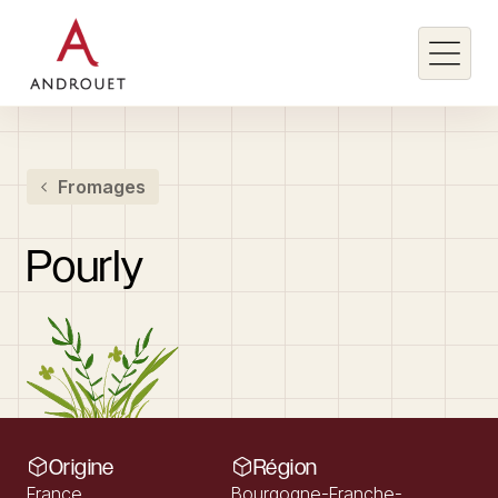
Rechercher un mot clé
Fromages
Rechercher
Pourly
Origine
Région
France
Bourgogne-Franche-