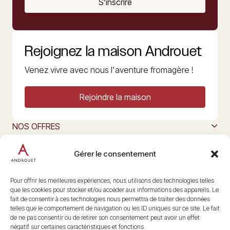
S’inscrire
Rejoignez la maison Androuet
Venez vivre avec nous l'aventure fromagère !
Rejoindre la maison
NOS OFFRES
MAISON ANDROUET
L’ART DU FROMAGE
Gérer le consentement
Nous suivre
@maisonandrouet
Pour offrir les meilleures expériences, nous utilisons des technologies telles
que les cookies pour stocker et/ou accéder aux informations des appareils. Le
fait de consentir à ces technologies nous permettra de traiter des données
telles que le comportement de navigation ou les ID uniques sur ce site. Le fait
Copyright © 2026 Androuet
de ne pas consentir ou de retirer son consentement peut avoir un effet
Site par
Make the Grade
négatif sur certaines caractéristiques et fonctions.