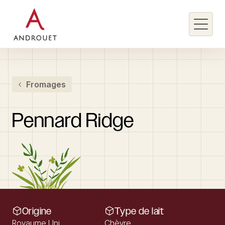
Rechercher un mot clé
Fromages
Rechercher
Pennard
Ridge
Origine
Type de lait
Royaume Uni
Chèvre