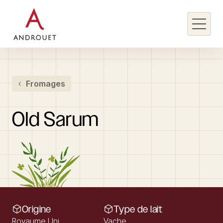
Rechercher un mot clé
Fromages
Rechercher
Old
Sarum
Origine
Type de lait
Royaume Uni
Vache