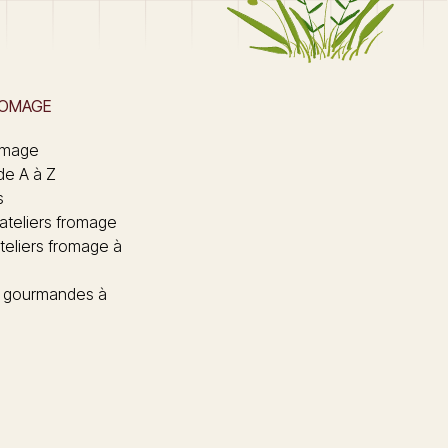
ROMAGE
omage
de A à Z
s
 ateliers fromage
teliers fromage à
 gourmandes à