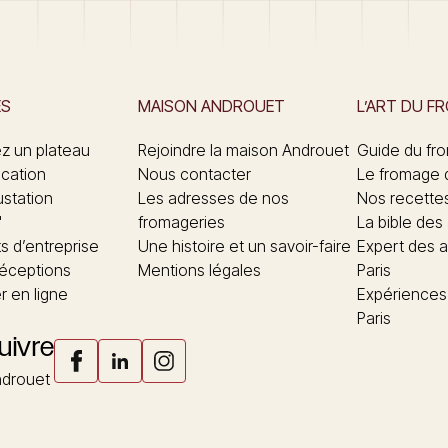
ES
MAISON ANDROUET
L’ART DU F
 un plateau
Rejoindre la maison Androuet
Guide du fr
ication
Nous contacter
Le fromage 
ustation
Les adresses de nos
Nos recette
"
fromageries
La bible des
 d’entreprise
Une histoire et un savoir-faire
Expert des a
réceptions
Mentions légales
Paris
 en ligne
Expériences
Paris
uivre
drouet