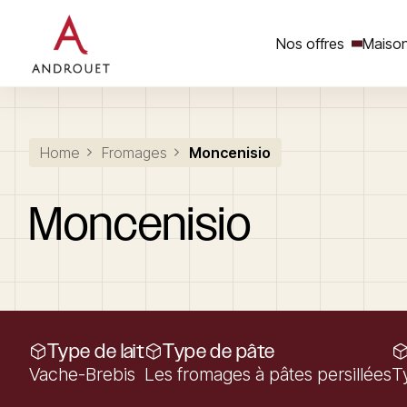
Nos offres
Maison
Rechercher un mot clé
Home
Fromages
Moncenisio
Moncenisio
Type de lait
Type de pâte
Vache-Brebis
Les fromages à pâtes persillées
T