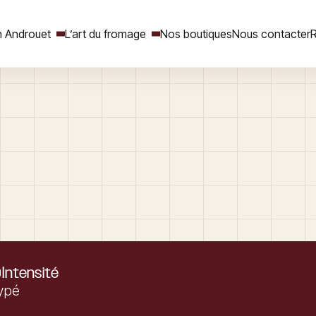
 Androuet
L’art du fromage
Nos boutiques
Nous contacter
R
Rechercher
Intensité
ypé