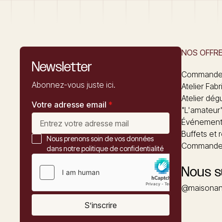
NOS OFFR
Newsletter
Commandez
Abonnez-vous juste ici.
Atelier Fabr
Atelier dég
Votre adresse email
*
"L'amateur
Événements
Buffets et 
Nous prenons soin de vos données
Commander
dans notre politique de confidentialité
Nous s
@maisonan
S’inscrire