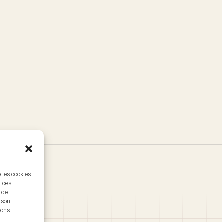
e les cookies
à ces
 de
r son
ions.