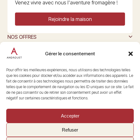
Venez vivre avec nous l'aventure fromagère !
Rejoindre la maison
NOS OFFRES
MAISON ANDROUET
L’ART DU FROMAGE
Gérer le consentement
Nous suivre
@maisonandrouet
Pour offrir les meilleures expériences, nous utilisons des technologies telles
que les cookies pour stocker et/ou accéder aux informations des appareils. Le
fait de consentir à ces technologies nous permettra de traiter des données
telles que le comportement de navigation ou les ID uniques sur ce site. Le fait
Copyright © 2026 Androuet
de ne pas consentir ou de retirer son consentement peut avoir un effet
Site par
Make the Grade
négatif sur certaines caractéristiques et fonctions.
Accepter
Refuser