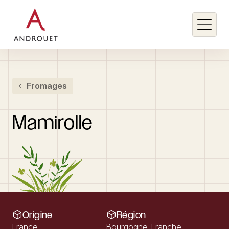
Rechercher un mot clé
Fromages
Rechercher
Mamirolle
Origine
Région
France
Bourgogne-Franche-