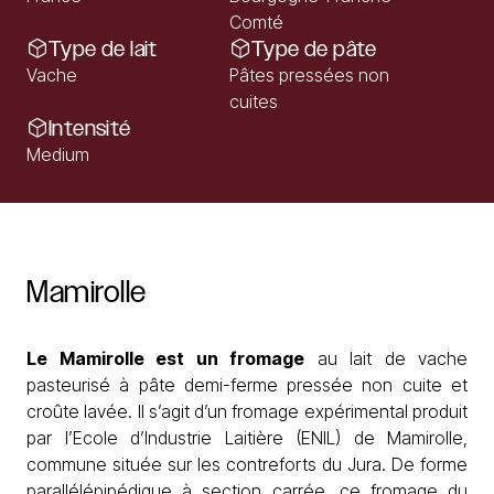
Comté
Type de lait
Type de pâte
Vache
Pâtes pressées non
cuites
Intensité
Medium
Mamirolle
Le Mamirolle est un fromage
au lait de vache
pasteurisé à pâte demi-ferme pressée non cuite et
croûte lavée. Il s’agit d’un fromage expérimental produit
par l’Ecole d’Industrie Laitière (ENIL) de Mamirolle,
commune située sur les contreforts du Jura. De forme
parallélépipédique à section carrée, ce
fromage du