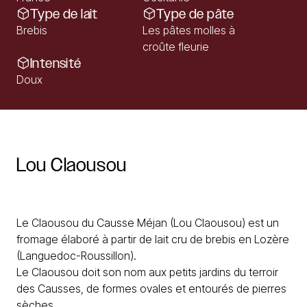
Type de lait
Type de pâte
Brebis
Les pâtes molles à
croûte fleurie
Intensité
Doux
Lou
Claousou
Acheter du Claousou Androuet maintenant
Le Claousou du Causse Méjan (Lou Claousou) est un
fromage élaboré à partir de lait cru de brebis en Lozère
(Languedoc-Roussillon).
Le Claousou doit son nom aux petits jardins du terroir
des Causses, de formes ovales et entourés de pierres
sèches