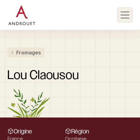
Rechercher un mot clé
Fromages
Rechercher
Lou
Claousou
Origine
Région
France
Occitanie