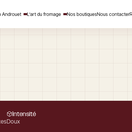
 Androuet
L’art du fromage
Nos boutiques
Nous contacter
R
Rechercher
Intensité
tes
Doux