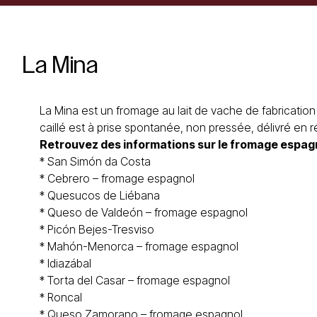
La
Mina
La Mina est un fromage au lait de vache de fabrication f
caillé est à prise spontanée, non pressée, délivré en r
Retrouvez des informations sur le
fromage espag
*
San Simón da Costa
*
Cebrero – fromage espagnol
*
Quesucos de Liébana
*
Queso de Valdeón – fromage espagnol
*
Picón Bejes-Tresviso
*
Mahón-Menorca
– fromage espagnol
*
Idiazábal
*
Torta del Casar
– fromage espagnol
*
Roncal
* Queso
Zamorano
– fromage espagnol