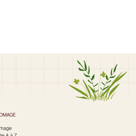
ROMAGE
omage
de A à Z