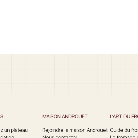
ES
MAISON ANDROUET
L’ART DU F
 un plateau
Rejoindre la maison Androuet
Guide du fr
ication
Nous contacter
Le fromage 