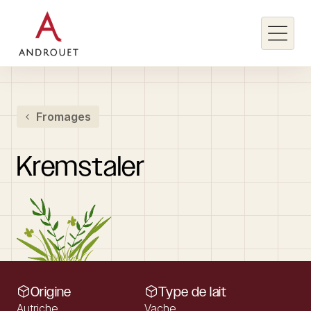
Rechercher un mot clé
Fromages
Rechercher
Kremstaler
Origine
Type de lait
Autriche
Vache