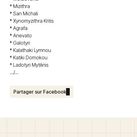
*
Mizithra
*
San Michali
*
Xynomyzithra Kritis
*
Agrafa
*
Anevato
*
Galotyri
*
Kalathaki Lymnou
*
Katiki Domokou
*
Ladotyri Mytilinis
…/…
Partager sur Facebook