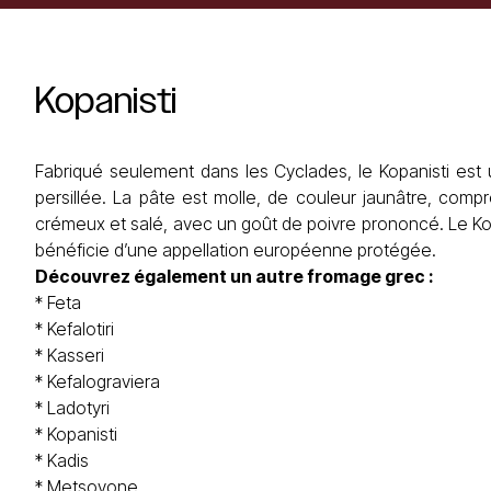
Kopanisti
Fabriqué seulement dans les Cyclades, le Kopanisti est
persillée. La pâte est molle, de couleur jaunâtre, comp
crémeux et salé, avec un goût de poivre prononcé. Le Kop
bénéficie d’une appellation européenne protégée.
Découvrez également un autre
fromage grec
:
*
Feta
*
Kefalotiri
*
Kasseri
*
Kefalograviera
*
Ladotyri
*
Kopanisti
*
Kadis
*
Metsovone