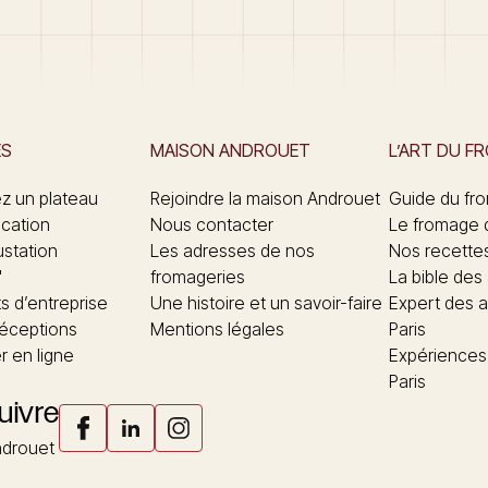
ES
MAISON ANDROUET
L’ART DU F
 un plateau
Rejoindre la maison Androuet
Guide du fr
ication
Nous contacter
Le fromage 
ustation
Les adresses de nos
Nos recette
"
fromageries
La bible des
 d’entreprise
Une histoire et un savoir-faire
Expert des a
réceptions
Mentions légales
Paris
 en ligne
Expériences
Paris
uivre
drouet