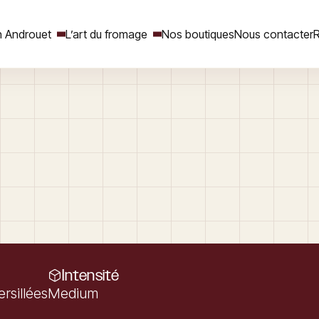
 Androuet
L’art du fromage
Nos boutiques
Nous contacter
R
Rechercher
Intensité
rsillées
Medium