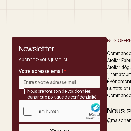
NOS OFFR
Newsletter
Commandez
Abonnez-vous juste ici.
Atelier Fabr
Atelier dég
Votre adresse email
*
"L'amateur
Événements
Buffets et 
Nous prenons soin de vos données
Commander
dans notre politique de confidentialité
Nous s
@maisonan
S’inscrire