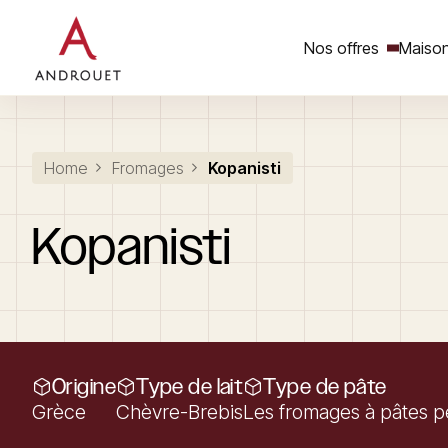
Nos offres
Maison
Rechercher un mot clé
Home
Fromages
Kopanisti
Kopanisti
Origine
Type de lait
Type de pâte
Grèce
Chèvre-Brebis
Les fromages à pâtes pe