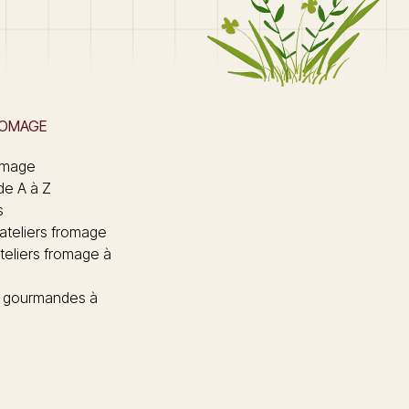
ROMAGE
omage
de A à Z
s
 ateliers fromage
teliers fromage à
 gourmandes à