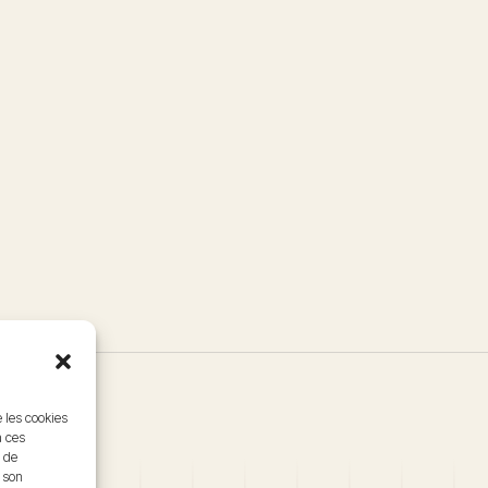
e les cookies
à ces
 de
r son