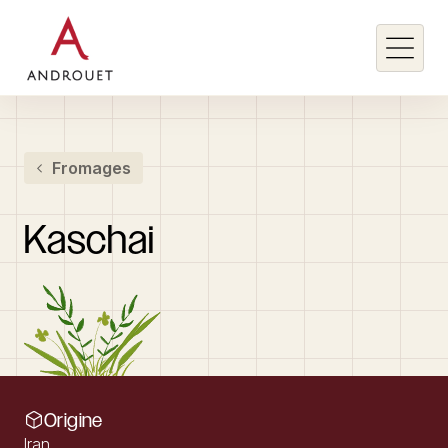
Rechercher un mot clé
Fromages
Rechercher
Kaschai
Origine
Iran