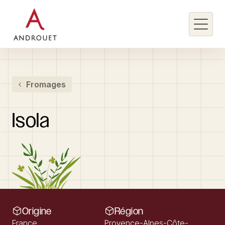
Rechercher un mot clé
Fromages
Rechercher
Isola
Origine
Région
France
Provence-Alpes-Côte-