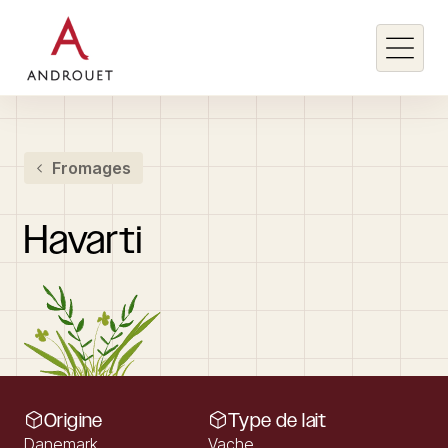
Rechercher un mot clé
Fromages
Rechercher
Havarti
Origine
Type de lait
Danemark
Vache