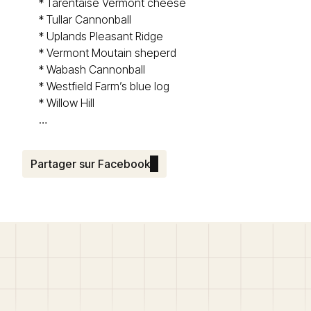
*
Tarentaise Vermont cheese
*
Tullar Cannonball
*
Uplands Pleasant Ridge
*
Vermont Moutain sheperd
*
Wabash Cannonball
*
Westfield Farm’s blue log
*
Willow Hill
…
Partager sur Facebook