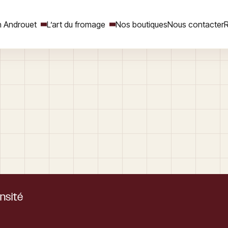
 Androuet
L’art du fromage
Nos boutiques
Nous contacter
R
Rechercher
ensité