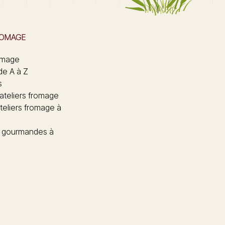
ROMAGE
omage
de A à Z
s
 ateliers fromage
teliers fromage à
 gourmandes à