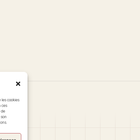
e les cookies
à ces
 de
r son
ions.