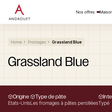
Nos offres
Maison
Rechercher un mot clé
Home
Fromages
Grassland Blue
Grassland
Blue
Origine
Type de pâte
Int
Etats-Unis
Les fromages à pâtes persillées
Typé