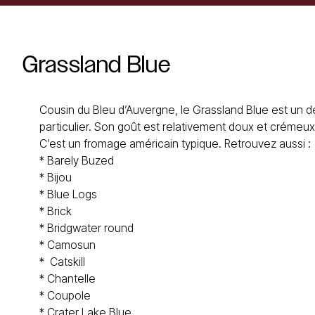
Grassland
Blue
Cousin du Bleu d’Auvergne, le Grassland Blue est un d
particulier. Son goût est relativement doux et crémeux
C’est un
fromage américain
typique. Retrouvez aussi :
*
Barely Buzed
*
Bijou
*
Blue Logs
*
Brick
*
Bridgwater round
*
Camosun
*
Catskill
*
Chantelle
*
Coupole
*
Crater Lake Blue