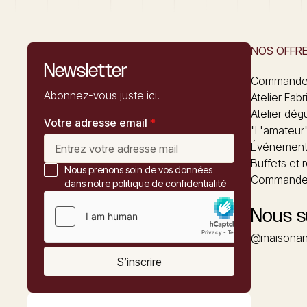
NOS OFFR
Newsletter
Commandez
Abonnez-vous juste ici.
Atelier Fabr
Atelier dég
Votre adresse email
*
"L'amateur
Événements
Buffets et 
Nous prenons soin de vos données
Commander
dans notre politique de confidentialité
Nous s
@maisonan
S’inscrire