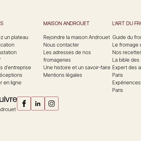
ES
MAISON ANDROUET
L’ART DU F
 un plateau
Rejoindre la maison Androuet
Guide du fr
ication
Nous contacter
Le fromage 
ustation
Les adresses de nos
Nos recette
"
fromageries
La bible des
 d’entreprise
Une histoire et un savoir-faire
Expert des a
réceptions
Mentions légales
Paris
 en ligne
Expériences
Paris
uivre
drouet